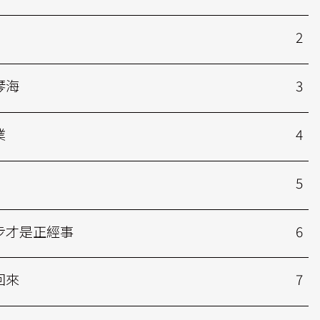
2
琴海
3
業
4
5
步才是正經事
6
回來
7