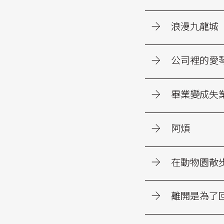
浪漫九龍城
公司裡的愛
畢業變成失
阿煩
在動物園散
離開是為了