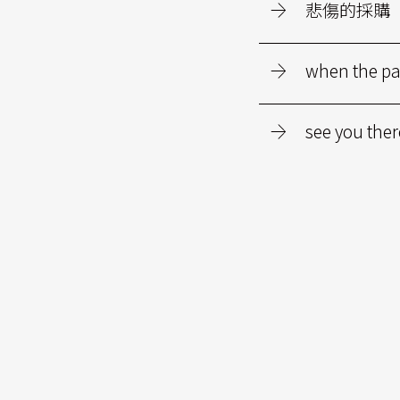
悲傷的採購
when the par
see you ther