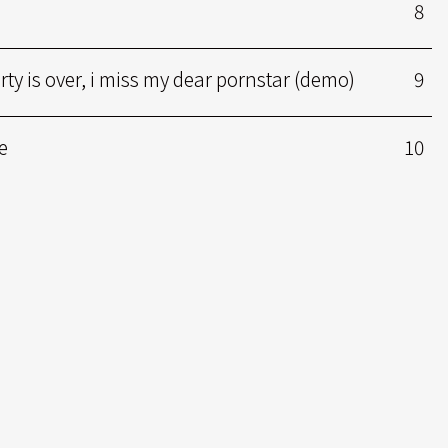
8
ty is over, i miss my dear pornstar (demo)
9
e
10