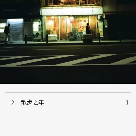
散步之年
1