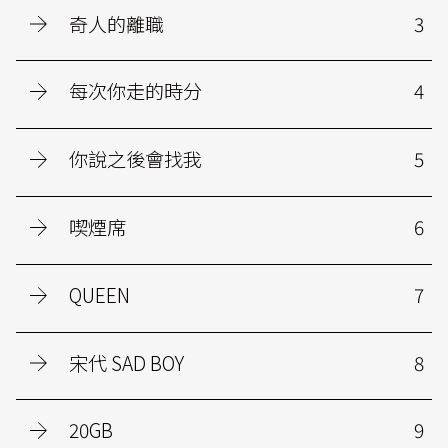
奇人的離職
3
每次你走的時分
4
你說之後會找我
5
喫煙席
6
QUEEN
7
宋代 SAD BOY
8
20GB
9