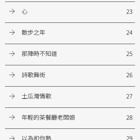
心
23
散步之年
24
那陣時不知道
25
詩歌舞街
26
土瓜灣情歌
27
年輕的茶餐廳老闆娘
28
以為和你熟
29