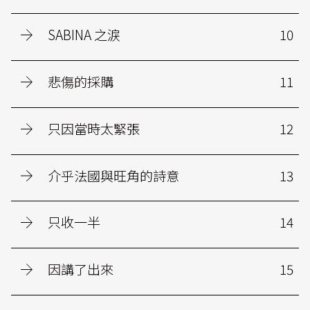
SABINA 之淚
10
悲傷的採購
11
只因當時太緊張
12
介乎法國與旺角的詩意
13
只收一半
14
因講了出來
15