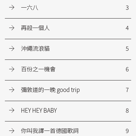
一六八
3
再殺一個人
4
沖繩流浪貓
5
百份之一機會
6
彌敦道的一晚 good trip
7
HEY HEY BABY
8
你叫我譯一首德國歌詞
9